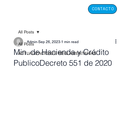
CONTACTO
All Posts
Admin
Sep 26, 2023
1 min read
All Posts
Min. de Hacienda y Crédito
ACTUALIZACIONES REGLAMENTARIAS
PublicoDecreto 551 de 2020